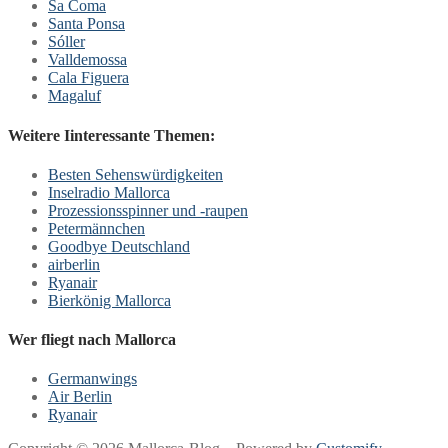
Sa Coma
Santa Ponsa
Sóller
Valldemossa
Cala Figuera
Magaluf
Weitere Iinteressante Themen:
Besten Sehenswürdigkeiten
Inselradio Mallorca
Prozessionsspinner und -raupen
Petermännchen
Goodbye Deutschland
airberlin
Ryanair
Bierkönig Mallorca
Wer fliegt nach Mallorca
Germanwings
Air Berlin
Ryanair