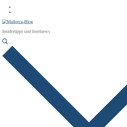
Zum
Menü
Schließen
Inhalt
springen
Insidertipps und Inselnews