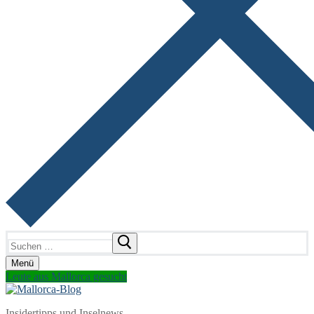
Suchen
nach:
Menü
Leute aus Mallorca gesucht
Insidertipps und Inselnews