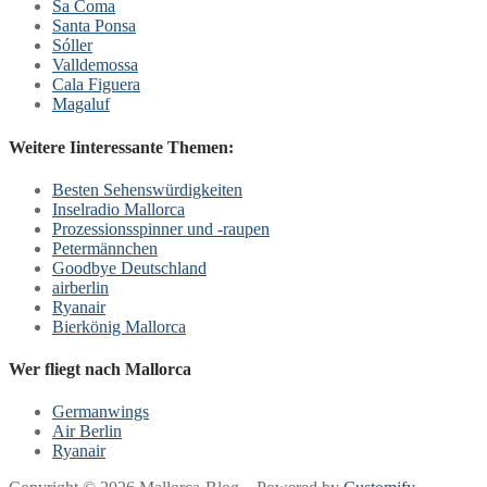
Sa Coma
Santa Ponsa
Sóller
Valldemossa
Cala Figuera
Magaluf
Weitere Iinteressante Themen:
Besten Sehenswürdigkeiten
Inselradio Mallorca
Prozessionsspinner und -raupen
Petermännchen
Goodbye Deutschland
airberlin
Ryanair
Bierkönig Mallorca
Wer fliegt nach Mallorca
Germanwings
Air Berlin
Ryanair