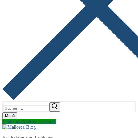
Suchen
nach:
Menü
Leute aus Mallorca gesucht
Insidertipps und Inselnews