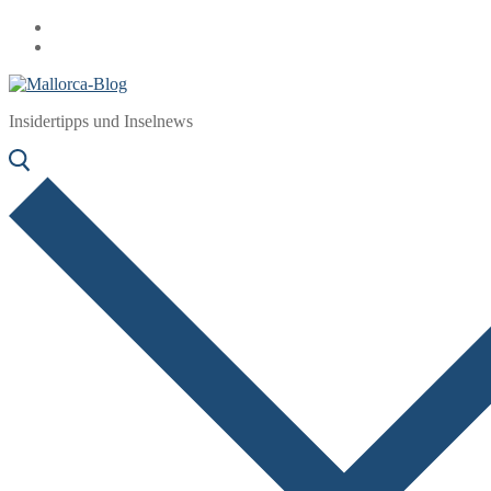
Zum
Menü
Schließen
Inhalt
springen
Insidertipps und Inselnews