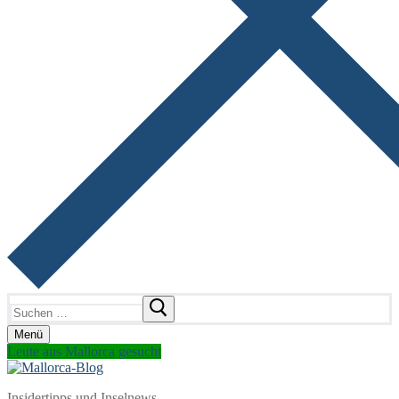
Suchen
nach:
Menü
Leute aus Mallorca gesucht
Insidertipps und Inselnews