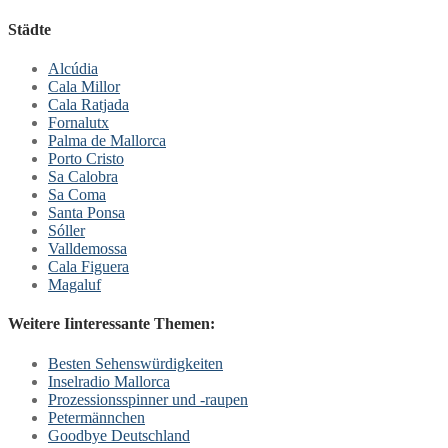
Städte
Alcúdia
Cala Millor
Cala Ratjada
Fornalutx
Palma de Mallorca
Porto Cristo
Sa Calobra
Sa Coma
Santa Ponsa
Sóller
Valldemossa
Cala Figuera
Magaluf
Weitere Iinteressante Themen:
Besten Sehenswürdigkeiten
Inselradio Mallorca
Prozessionsspinner und -raupen
Petermännchen
Goodbye Deutschland