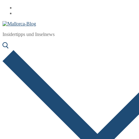
Zum
Menü
Schließen
Inhalt
springen
Insidertipps und Inselnews