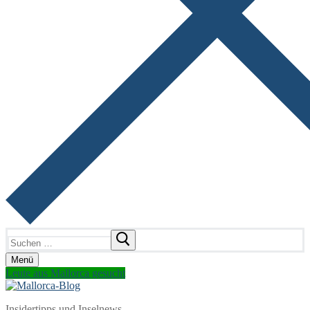
Suchen
nach:
Menü
Leute aus Mallorca gesucht
Insidertipps und Inselnews