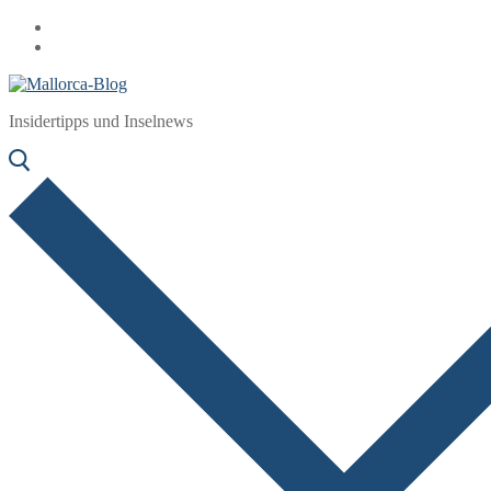
Zum
Menü
Schließen
Inhalt
springen
Insidertipps und Inselnews