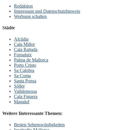
Redaktion
Impressum und Datenschutzhinweis
Werbung schalten
Städte
Alcúdia
Cala Millor
Cala Ratjada
Fornalutx
Palma de Mallorca
Porto Cristo
Sa Calobra
Sa Coma
Santa Ponsa
Sóller
Valldemossa
Cala Figuera
Magaluf
Weitere Iinteressante Themen:
Besten Sehenswürdigkeiten
Inselradio Mallorca