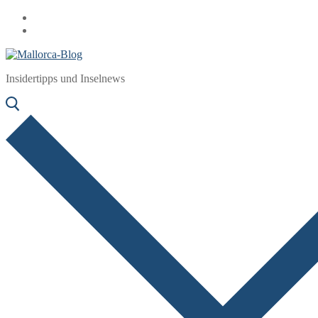
Zum
Menü
Schließen
Inhalt
springen
Insidertipps und Inselnews