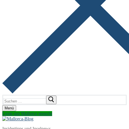
Suchen
nach:
Menü
Leute aus Mallorca gesucht
Insidertipps und Inselnews