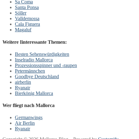
Sa Coma
Santa Ponsa
Sóller
Valldemossa
Cala Figuera
Magaluf
Weitere Iinteressante Themen:
Besten Sehenswürdigkeiten
Inselradio Mallorca
Prozessionsspinner und -raupen
Petermännchen
Goodbye Deutschland
airberlin
Ryanair
Bierkönig Mallorca
Wer fliegt nach Mallorca
Germanwings
Air Berlin
Ryanair