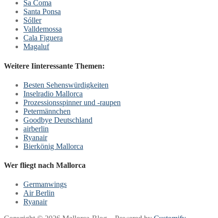
Sa Coma
Santa Ponsa
Sóller
Valldemossa
Cala Figuera
Magaluf
Weitere Iinteressante Themen:
Besten Sehenswürdigkeiten
Inselradio Mallorca
Prozessionsspinner und -raupen
Petermännchen
Goodbye Deutschland
airberlin
Ryanair
Bierkönig Mallorca
Wer fliegt nach Mallorca
Germanwings
Air Berlin
Ryanair