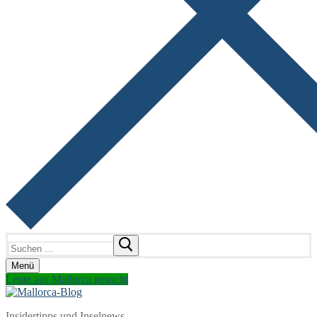
Suchen
nach:
Menü
Leute aus Mallorca gesucht
Insidertipps und Inselnews