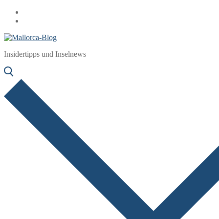
Zum
Menü
Schließen
Inhalt
springen
Insidertipps und Inselnews