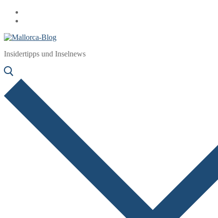
Zum
Menü
Schließen
Inhalt
springen
Insidertipps und Inselnews