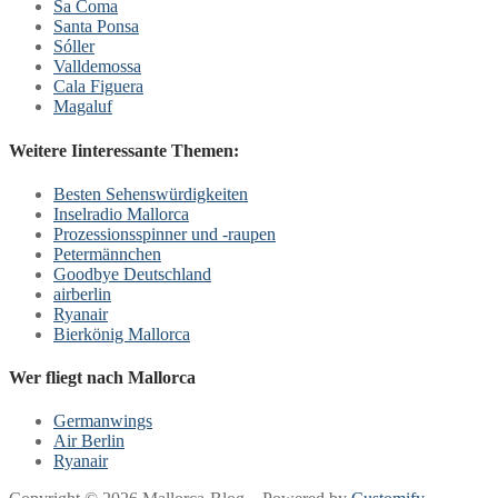
Sa Coma
Santa Ponsa
Sóller
Valldemossa
Cala Figuera
Magaluf
Weitere Iinteressante Themen:
Besten Sehenswürdigkeiten
Inselradio Mallorca
Prozessionsspinner und -raupen
Petermännchen
Goodbye Deutschland
airberlin
Ryanair
Bierkönig Mallorca
Wer fliegt nach Mallorca
Germanwings
Air Berlin
Ryanair