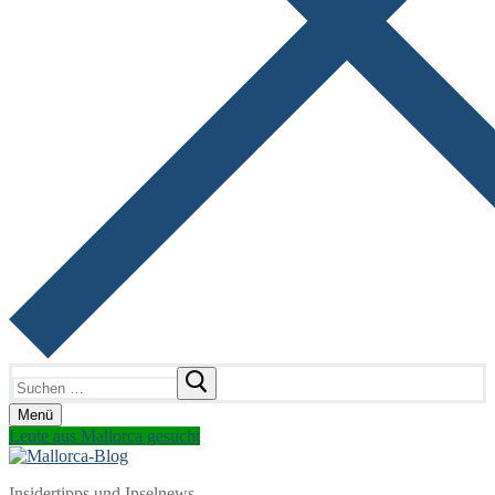
Suchen
nach:
Menü
Leute aus Mallorca gesucht
Insidertipps und Inselnews