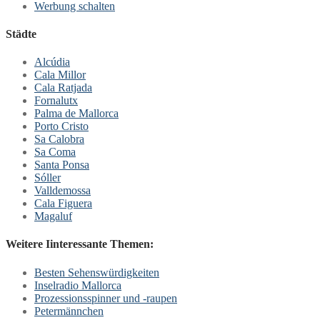
Werbung schalten
Städte
Alcúdia
Cala Millor
Cala Ratjada
Fornalutx
Palma de Mallorca
Porto Cristo
Sa Calobra
Sa Coma
Santa Ponsa
Sóller
Valldemossa
Cala Figuera
Magaluf
Weitere Iinteressante Themen:
Besten Sehenswürdigkeiten
Inselradio Mallorca
Prozessionsspinner und -raupen
Petermännchen