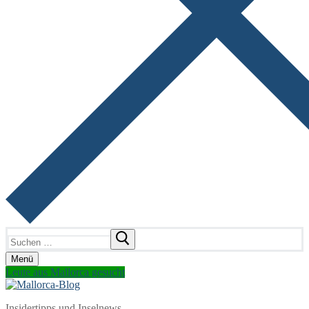
Suchen
nach:
Menü
Leute aus Mallorca gesucht
Insidertipps und Inselnews