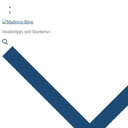
Zum
Menü
Schließen
Inhalt
springen
Insidertipps und Inselnews