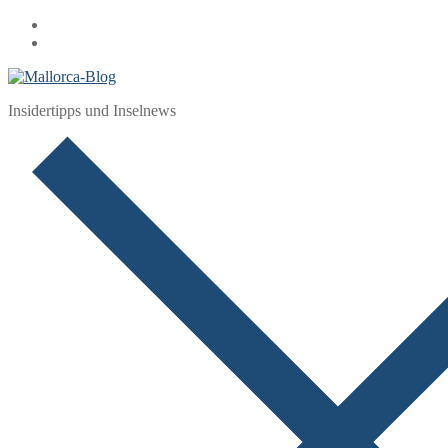
Zum
Menü
Schließen
Inhalt
springen
Insidertipps und Inselnews