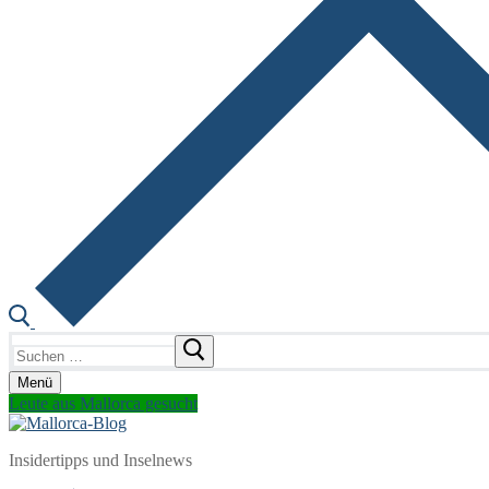
Suchen
nach:
Menü
Leute aus Mallorca gesucht
Insidertipps und Inselnews