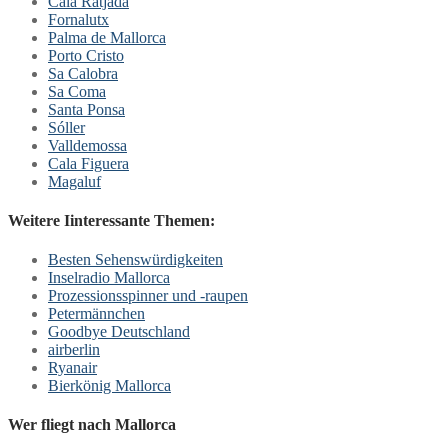
Cala Ratjada
Fornalutx
Palma de Mallorca
Porto Cristo
Sa Calobra
Sa Coma
Santa Ponsa
Sóller
Valldemossa
Cala Figuera
Magaluf
Weitere Iinteressante Themen:
Besten Sehenswürdigkeiten
Inselradio Mallorca
Prozessionsspinner und -raupen
Petermännchen
Goodbye Deutschland
airberlin
Ryanair
Bierkönig Mallorca
Wer fliegt nach Mallorca