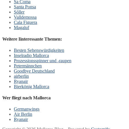
Sa Coma
Santa Ponsa
Sóller
Valldemossa
Cala Figuera
Magaluf
Weitere Iinteressante Themen:
Besten Sehenswürdigkeiten
Inselradio Mallorca
Prozessionsspinner und -raupen
Petermännchen
Goodbye Deutschland
airberlin
Ryanair
Bierkönig Mallorca
Wer fliegt nach Mallorca
Germanwings
Air Berlin
Ryanair