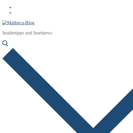
Zum
Menü
Schließen
Inhalt
springen
Insidertipps und Inselnews