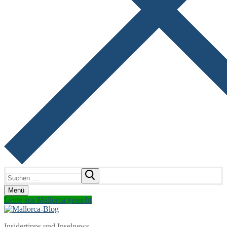
Suchen
nach:
Menü
Leute aus Mallorca gesucht
Insidertipps und Inselnews