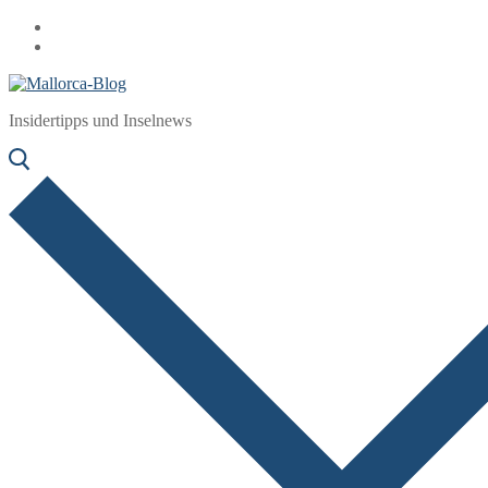
Zum
Menü
Schließen
Inhalt
springen
Insidertipps und Inselnews