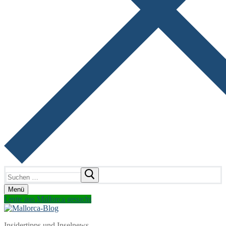
Suchen
nach:
Menü
Leute aus Mallorca gesucht
Insidertipps und Inselnews