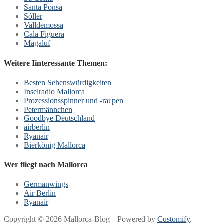
Santa Ponsa
Sóller
Valldemossa
Cala Figuera
Magaluf
Weitere Iinteressante Themen:
Besten Sehenswürdigkeiten
Inselradio Mallorca
Prozessionsspinner und -raupen
Petermännchen
Goodbye Deutschland
airberlin
Ryanair
Bierkönig Mallorca
Wer fliegt nach Mallorca
Germanwings
Air Berlin
Ryanair
Copyright © 2026 Mallorca-Blog – Powered by
Customify
.