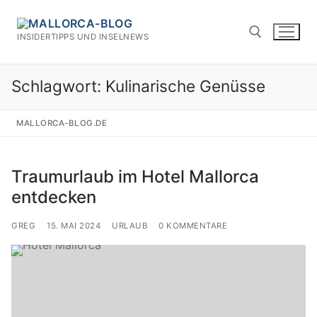
Zum
Inhalt
INSIDERTIPPS UND INSELNEWS
springen
Schlagwort:
Kulinarische Genüsse
Suchen nach:
MALLORCA-BLOG.DE
Traumurlaub im Hotel Mallorca
entdecken
GREG
15. MAI 2024
URLAUB
0 KOMMENTARE