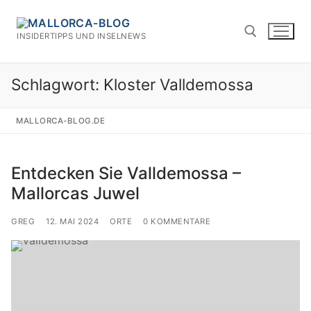
Zum
Inhalt
INSIDERTIPPS UND INSELNEWS
springen
Schlagwort:
Kloster Valldemossa
Suchen nach:
MALLORCA-BLOG.DE
Entdecken Sie Valldemossa –
Mallorcas Juwel
GREG
12. MAI 2024
ORTE
0 KOMMENTARE