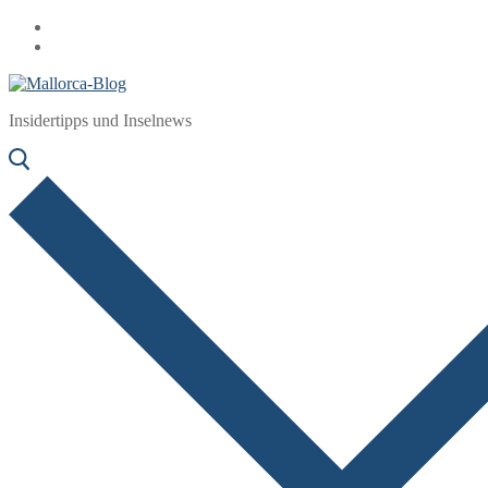
Zum
Menü
Schließen
Inhalt
springen
Insidertipps und Inselnews