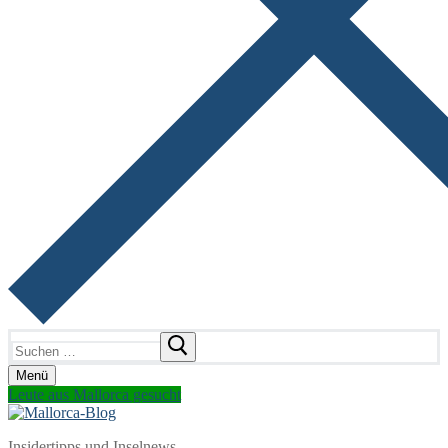
Suchen
nach:
Menü
Leute aus Mallorca gesucht
Insidertipps und Inselnews