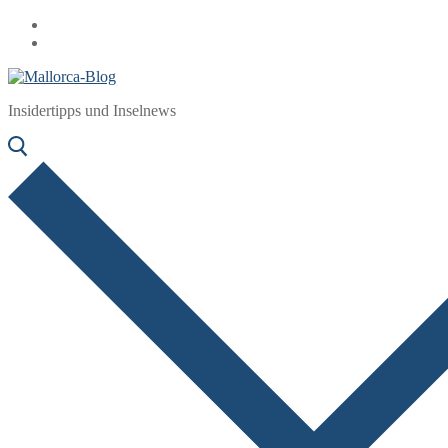
Zum
Menü
Schließen
Inhalt
springen
Insidertipps und Inselnews