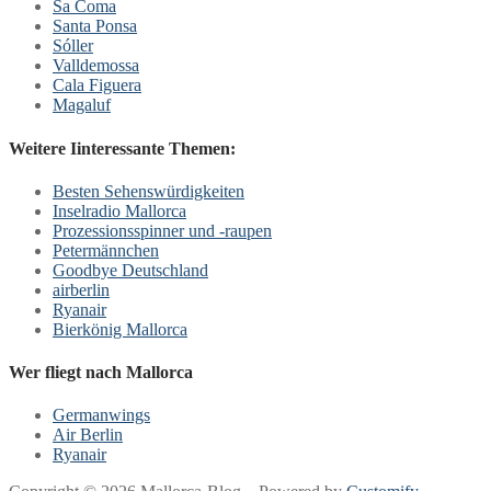
Sa Coma
Santa Ponsa
Sóller
Valldemossa
Cala Figuera
Magaluf
Weitere Iinteressante Themen:
Besten Sehenswürdigkeiten
Inselradio Mallorca
Prozessionsspinner und -raupen
Petermännchen
Goodbye Deutschland
airberlin
Ryanair
Bierkönig Mallorca
Wer fliegt nach Mallorca
Germanwings
Air Berlin
Ryanair