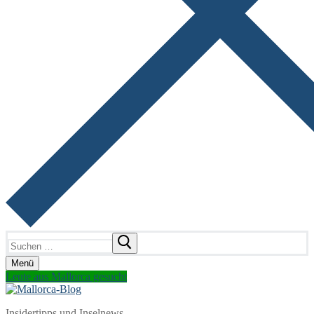
Suchen
nach:
Menü
Leute aus Mallorca gesucht
Insidertipps und Inselnews