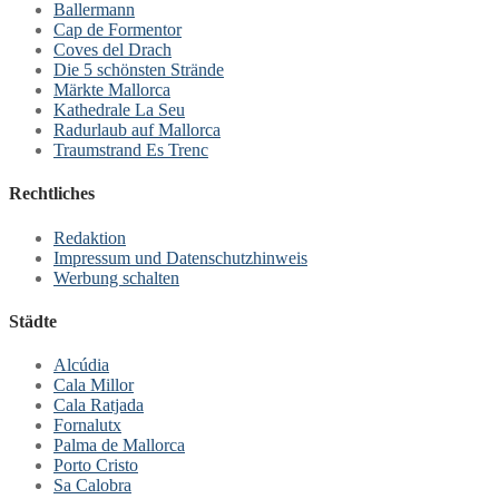
Ballermann
Cap de Formentor
Coves del Drach
Die 5 schönsten Strände
Märkte Mallorca
Kathedrale La Seu
Radurlaub auf Mallorca
Traumstrand Es Trenc
Rechtliches
Redaktion
Impressum und Datenschutzhinweis
Werbung schalten
Städte
Alcúdia
Cala Millor
Cala Ratjada
Fornalutx
Palma de Mallorca
Porto Cristo
Sa Calobra