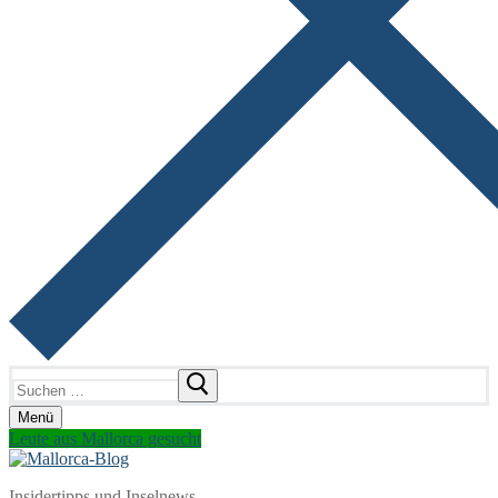
Suchen
nach:
Menü
Leute aus Mallorca gesucht
Insidertipps und Inselnews