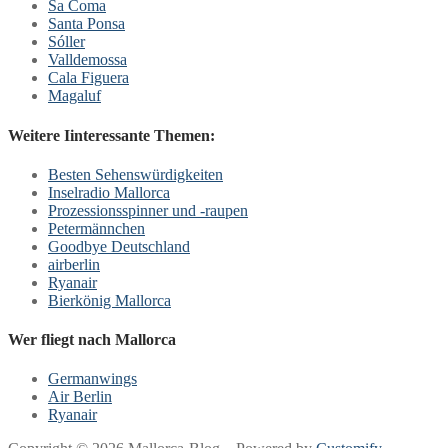
Sa Coma
Santa Ponsa
Sóller
Valldemossa
Cala Figuera
Magaluf
Weitere Iinteressante Themen:
Besten Sehenswürdigkeiten
Inselradio Mallorca
Prozessionsspinner und -raupen
Petermännchen
Goodbye Deutschland
airberlin
Ryanair
Bierkönig Mallorca
Wer fliegt nach Mallorca
Germanwings
Air Berlin
Ryanair