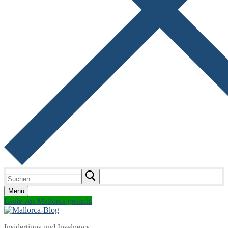
Suchen
nach:
Menü
Leute aus Mallorca gesucht
Insidertipps und Inselnews