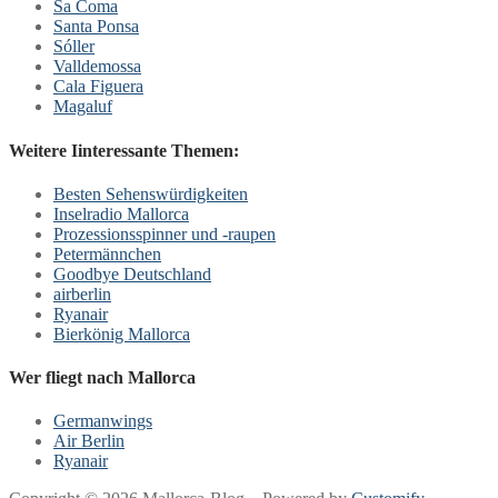
Sa Coma
Santa Ponsa
Sóller
Valldemossa
Cala Figuera
Magaluf
Weitere Iinteressante Themen:
Besten Sehenswürdigkeiten
Inselradio Mallorca
Prozessionsspinner und -raupen
Petermännchen
Goodbye Deutschland
airberlin
Ryanair
Bierkönig Mallorca
Wer fliegt nach Mallorca
Germanwings
Air Berlin
Ryanair