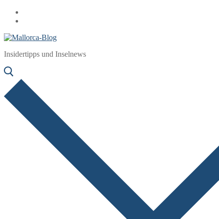
Zum
Menü
Schließen
Inhalt
springen
Insidertipps und Inselnews