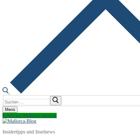
Suchen
nach:
Menü
Leute aus Mallorca gesucht
Insidertipps und Inselnews