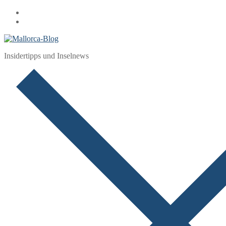
Zum
Menü
Schließen
Inhalt
springen
Insidertipps und Inselnews