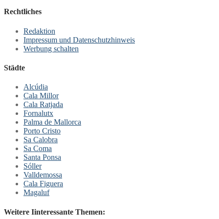
Rechtliches
Redaktion
Impressum und Datenschutzhinweis
Werbung schalten
Städte
Alcúdia
Cala Millor
Cala Ratjada
Fornalutx
Palma de Mallorca
Porto Cristo
Sa Calobra
Sa Coma
Santa Ponsa
Sóller
Valldemossa
Cala Figuera
Magaluf
Weitere Iinteressante Themen: