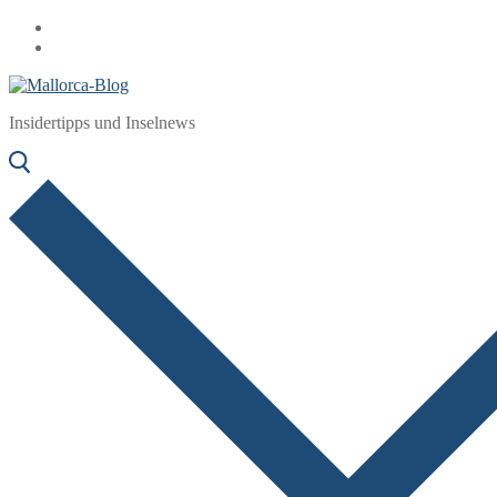
Zum
Menü
Schließen
Inhalt
springen
Insidertipps und Inselnews