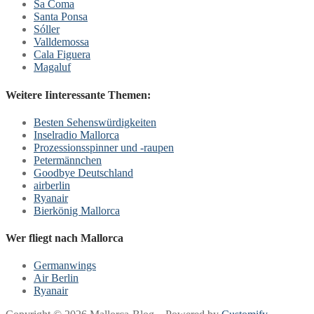
Sa Coma
Santa Ponsa
Sóller
Valldemossa
Cala Figuera
Magaluf
Weitere Iinteressante Themen:
Besten Sehenswürdigkeiten
Inselradio Mallorca
Prozessionsspinner und -raupen
Petermännchen
Goodbye Deutschland
airberlin
Ryanair
Bierkönig Mallorca
Wer fliegt nach Mallorca
Germanwings
Air Berlin
Ryanair