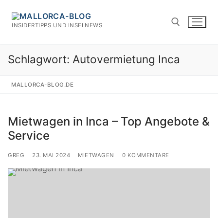
Zum
Inhalt
INSIDERTIPPS UND INSELNEWS
springen
Schlagwort:
Autovermietung Inca
Suchen nach:
MALLORCA-BLOG.DE
Mietwagen in Inca – Top Angebote &
Service
GREG
23. MAI 2024
MIETWAGEN
0 KOMMENTARE