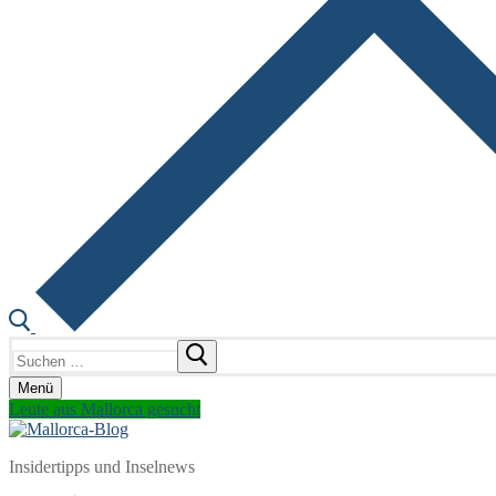
Suchen
nach:
Menü
Leute aus Mallorca gesucht
Insidertipps und Inselnews