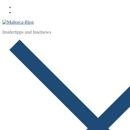
Zum
Menü
Schließen
Inhalt
springen
Insidertipps und Inselnews