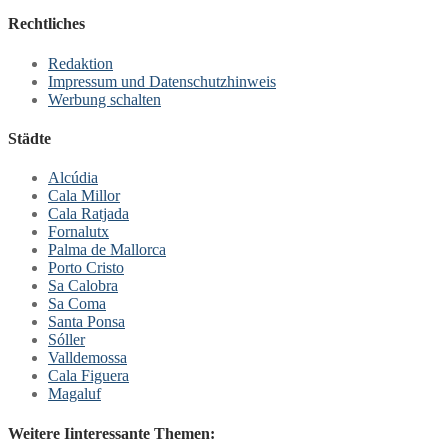
Rechtliches
Redaktion
Impressum und Datenschutzhinweis
Werbung schalten
Städte
Alcúdia
Cala Millor
Cala Ratjada
Fornalutx
Palma de Mallorca
Porto Cristo
Sa Calobra
Sa Coma
Santa Ponsa
Sóller
Valldemossa
Cala Figuera
Magaluf
Weitere Iinteressante Themen: