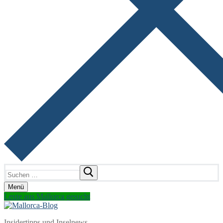
Suchen
nach:
Menü
Leute aus Mallorca gesucht
Insidertipps und Inselnews