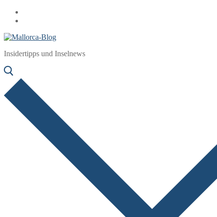
Zum
Menü
Schließen
Inhalt
springen
Insidertipps und Inselnews