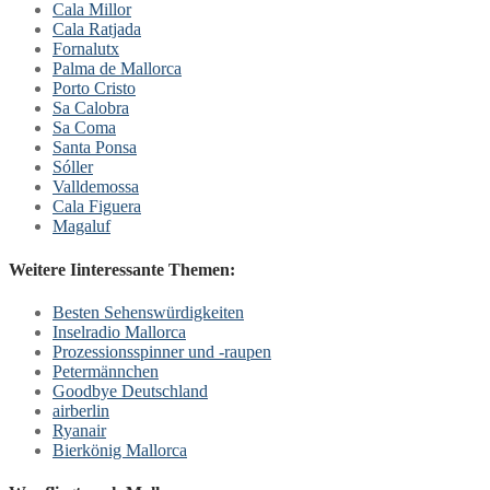
Cala Millor
Cala Ratjada
Fornalutx
Palma de Mallorca
Porto Cristo
Sa Calobra
Sa Coma
Santa Ponsa
Sóller
Valldemossa
Cala Figuera
Magaluf
Weitere Iinteressante Themen:
Besten Sehenswürdigkeiten
Inselradio Mallorca
Prozessionsspinner und -raupen
Petermännchen
Goodbye Deutschland
airberlin
Ryanair
Bierkönig Mallorca