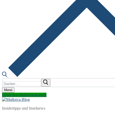
Suchen
nach:
Menü
Leute aus Mallorca gesucht
Insidertipps und Inselnews