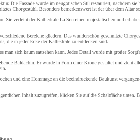
tur. Die Fassade wurde im neugotischen Stil restauriert, nachdem sie 
tztes Chorgestühl. Besonders bemerkenswert ist der über dem Altar sch
tur. Sie verleiht der Kathedrale La Seu einen majestätischen und erhaben
 verschiedene Bereiche gliedern. Das wunderschön geschnitzte Chorge
ls, die in jeder Ecke der Kathedrale zu entdecken sind.
ss man sich kaum sattsehen kann. Jedes Detail wurde mit großer Sorgfalt
ebende Baldachin. Er wurde in Form einer Krone gestaltet und zieht all
ein.
Epochen und eine Hommage an die beeindruckende Baukunst vergangener 
gentlichen Inhalt zuzugreifen, klicken Sie auf die Schaltfläche unten. 
ibung