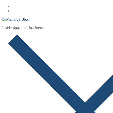
Zum
Menü
Schließen
Inhalt
springen
Insidertipps und Inselnews