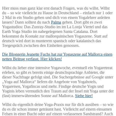
Hier muss man ganz klar erst danach Fragen, was du willst. Willst
du – so wie vielleicht zu Hause in Deutschland – einfach nur 1 oder
2 Mal in ein Studio gehen und dich von einem Yogalehrer anleiten
lassen? Dann solltest du nach
Palma
gehen. Dort gibt es zwei
Yogastudios: Das Zunray-Studio im im La Lonja Viertel und das
Earth Yoga Studio im nahegelegenen Santa Catalana. Dort
bekommst du Kontakt zur mallorquinischen Yogaszene. Statt auf
deutsch wird dort in munterem spanisch oder katalanisch das
Teegespräch zwischen den Einheiten genossen.
Die Bloggerin Jeanette Fuchs hat zur Yogaszene auf Mallorca einen
netten Beitrag verfasst. Hier klicken!
Willst du lieber eine intensive Yogawoche, eventuell ein Yogaretreat
erleben, so gibt es bereits einige deutschsprachige Anbieter, die
dieser Nachfrage gefolgt sind. Die Suchergebnisse auf Google unter
„Yoga auf Mallorca“ liefern dir Angebote von Yogahotels,
Yogareisen, Yogafincas und mehr. Findige deutsche Yogis und
Yoginis leben vermutlich den Traum auf der Insel mit Yoga unter der
(fast) immerwährenden Sonne auf Mallorca.
Siehe hier!
Willst du eigentlich deine Yoga-Praxis nur für dich ausüben – so wie
du es dir schon immer geträumt hast. Vielleicht auf einem einsamen
Felsen in einer Bucht oder auf einem verlassenen Sandstrand? Auch