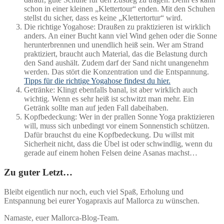
schon in einer kleinen „Klettertour“ enden. Mit den Schuhen
stellst du sicher, dass es keine „Klettertortur“ wird.
Die richtige Yogahose: Draußen zu praktizieren ist wirklich
anders. An einer Bucht kann viel Wind gehen oder die Sonne
herunterbrennen und unendlich heiß sein. Wer am Strand
praktiziert, braucht auch Material, das die Belastung durch
den Sand aushält. Zudem darf der Sand nicht unangenehm
werden. Das stört die Konzentration und die Entspannung.
Tipps für die richtige Yogahose findest du hier.
Getränke: Klingt ebenfalls banal, ist aber wirklich auch
wichtig. Wenn es sehr heiß ist schwitzt man mehr. Ein
Getränk sollte man auf jeden Fall dabeihaben.
Kopfbedeckung: Wer in der prallen Sonne Yoga praktizieren
will, muss sich unbedingt vor einem Sonnenstich schützen.
Dafür brauchst du eine Kopfbedeckung. Du willst mit
Sicherheit nicht, dass die Übel ist oder schwindlig, wenn du
gerade auf einem hohen Felsen deine Asanas machst…
Zu guter Letzt…
Bleibt eigentlich nur noch, euch viel Spaß, Erholung und
Entspannung bei eurer Yogapraxis auf Mallorca zu wünschen.
Namaste, euer Mallorca-Blog-Team.