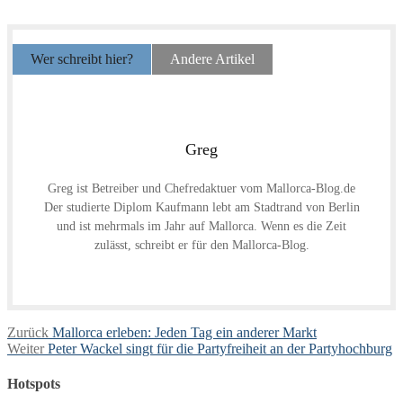
Wer schreibt hier?
Andere Artikel
Greg
Greg ist Betreiber und Chefredaktuer vom Mallorca-Blog.de
Der studierte Diplom Kaufmann lebt am Stadtrand von Berlin
und ist mehrmals im Jahr auf Mallorca. Wenn es die Zeit
zulässt, schreibt er für den Mallorca-Blog.
Beitragsnavigation
Vorheriger
Zurück
Mallorca erleben: Jeden Tag ein anderer Markt
Nächster
Beitrag:
Weiter
Peter Wackel singt für die Partyfreiheit an der Partyhochburg
Beitrag:
Hotspots