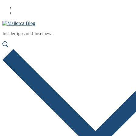
Zum
Menü
Schließen
Inhalt
springen
Insidertipps und Inselnews