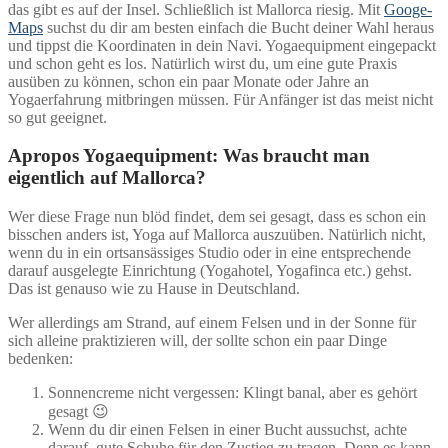
das gibt es auf der Insel. Schließlich ist Mallorca riesig. Mit
Googe-
Maps
suchst du dir am besten einfach die Bucht deiner Wahl heraus
und tippst die Koordinaten in dein Navi. Yogaequipment eingepackt
und schon geht es los. Natürlich wirst du, um eine gute Praxis
ausüben zu können, schon ein paar Monate oder Jahre an
Yogaerfahrung mitbringen müssen. Für Anfänger ist das meist nicht
so gut geeignet.
Apropos Yogaequipment: Was braucht man
eigentlich auf Mallorca?
Wer diese Frage nun blöd findet, dem sei gesagt, dass es schon ein
bisschen anders ist, Yoga auf Mallorca auszuüben. Natürlich nicht,
wenn du in ein ortsansässiges Studio oder in eine entsprechende
darauf ausgelegte Einrichtung (Yogahotel, Yogafinca etc.) gehst.
Das ist genauso wie zu Hause in Deutschland.
Wer allerdings am Strand, auf einem Felsen und in der Sonne für
sich alleine praktizieren will, der sollte schon ein paar Dinge
bedenken:
Sonnencreme nicht vergessen: Klingt banal, aber es gehört
gesagt 😉
Wenn du dir einen Felsen in einer Bucht aussuchst, achte
darauf, gute Schuhe für den Zustieg zu tragen. Denn es kann