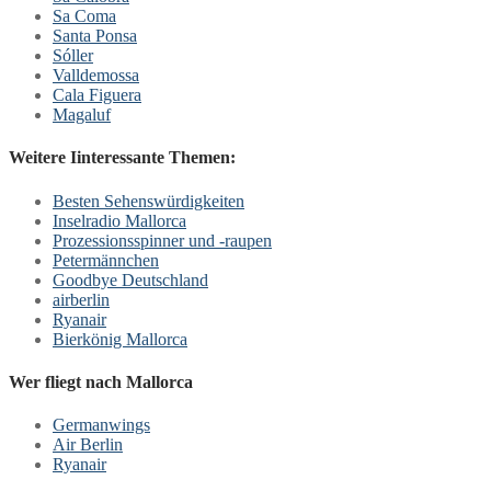
Sa Coma
Santa Ponsa
Sóller
Valldemossa
Cala Figuera
Magaluf
Weitere Iinteressante Themen:
Besten Sehenswürdigkeiten
Inselradio Mallorca
Prozessionsspinner und -raupen
Petermännchen
Goodbye Deutschland
airberlin
Ryanair
Bierkönig Mallorca
Wer fliegt nach Mallorca
Germanwings
Air Berlin
Ryanair