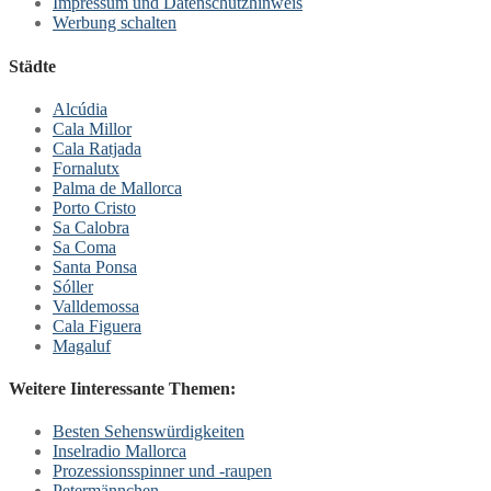
Impressum und Datenschutzhinweis
Werbung schalten
Städte
Alcúdia
Cala Millor
Cala Ratjada
Fornalutx
Palma de Mallorca
Porto Cristo
Sa Calobra
Sa Coma
Santa Ponsa
Sóller
Valldemossa
Cala Figuera
Magaluf
Weitere Iinteressante Themen:
Besten Sehenswürdigkeiten
Inselradio Mallorca
Prozessionsspinner und -raupen
Petermännchen