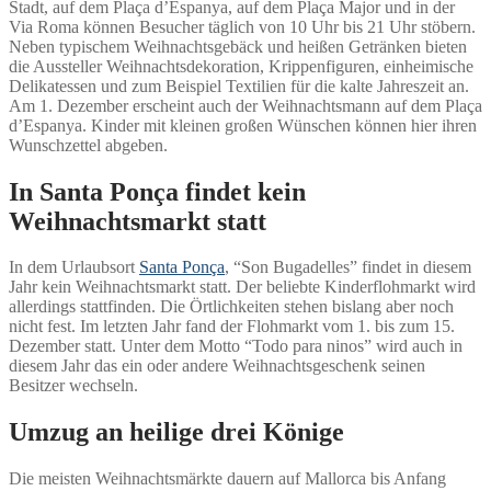
Stadt, auf dem Plaça d’Espanya, auf dem Plaça Major und in der
Via Roma können Besucher täglich von 10 Uhr bis 21 Uhr stöbern.
Neben typischem Weihnachtsgebäck und heißen Getränken bieten
die Aussteller Weihnachtsdekoration, Krippenfiguren, einheimische
Delikatessen und zum Beispiel Textilien für die kalte Jahreszeit an.
Am 1. Dezember erscheint auch der Weihnachtsmann auf dem Plaça
d’Espanya. Kinder mit kleinen großen Wünschen können hier ihren
Wunschzettel abgeben.
In Santa Ponça findet kein
Weihnachtsmarkt statt
In dem Urlaubsort
Santa Ponça
, “Son Bugadelles” findet in diesem
Jahr kein Weihnachtsmarkt statt. Der beliebte Kinderflohmarkt wird
allerdings stattfinden. Die Örtlichkeiten stehen bislang aber noch
nicht fest. Im letzten Jahr fand der Flohmarkt vom 1. bis zum 15.
Dezember statt. Unter dem Motto “Todo para ninos” wird auch in
diesem Jahr das ein oder andere Weihnachtsgeschenk seinen
Besitzer wechseln.
Umzug an heilige drei Könige
Die meisten Weihnachtsmärkte dauern auf Mallorca bis Anfang