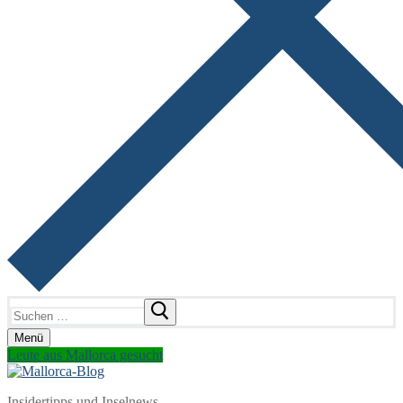
Suchen
nach:
Menü
Leute aus Mallorca gesucht
Insidertipps und Inselnews