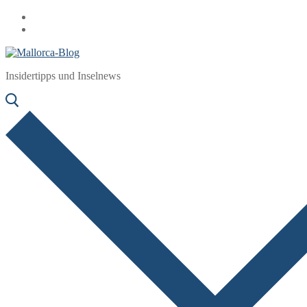
Zum
Menü
Schließen
Inhalt
springen
Insidertipps und Inselnews