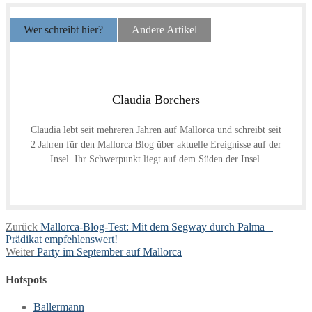
Wer schreibt hier?
Andere Artikel
Claudia Borchers
Claudia lebt seit mehreren Jahren auf Mallorca und schreibt seit
2 Jahren für den Mallorca Blog über aktuelle Ereignisse auf der
Insel. Ihr Schwerpunkt liegt auf dem Süden der Insel.
Beitragsnavigation
Vorheriger
Zurück
Mallorca-Blog-Test: Mit dem Segway durch Palma –
Beitrag:
Prädikat empfehlenswert!
Nächster
Weiter
Party im September auf Mallorca
Beitrag:
Hotspots
Ballermann