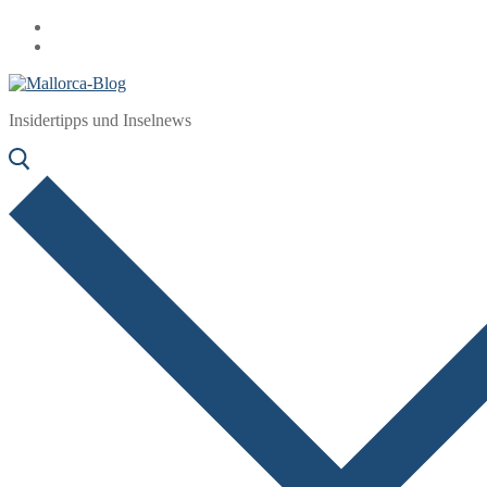
Zum
Menü
Schließen
Inhalt
springen
Insidertipps und Inselnews