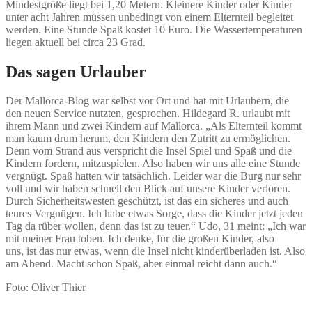
Mindestgröße liegt bei 1,20 Metern. Kleinere Kinder oder Kinder
unter acht Jahren müssen unbedingt von einem Elternteil begleitet
werden. Eine Stunde Spaß kostet 10 Euro. Die Wassertemperaturen
liegen aktuell bei circa 23 Grad.
Das sagen Urlauber
Der Mallorca-Blog war selbst vor Ort und hat mit Urlaubern, die
den neuen Service nutzten, gesprochen. Hildegard R. urlaubt mit
ihrem Mann und zwei Kindern auf Mallorca. „Als Elternteil kommt
man kaum drum herum, den Kindern den Zutritt zu ermöglichen.
Denn vom Strand aus verspricht die Insel Spiel und Spaß und die
Kindern fordern, mitzuspielen. Also haben wir uns alle eine Stunde
vergnügt. Spaß hatten wir tatsächlich. Leider war die Burg nur sehr
voll und wir haben schnell den Blick auf unsere Kinder verloren.
Durch Sicherheitswesten geschützt, ist das ein sicheres und auch
teures Vergnügen. Ich habe etwas Sorge, dass die Kinder jetzt jeden
Tag da rüber wollen, denn das ist zu teuer.“ Udo, 31 meint: „Ich war
mit meiner Frau toben. Ich denke, für die großen Kinder, also
uns, ist das nur etwas, wenn die Insel nicht kinderüberladen ist. Also
am Abend. Macht schon Spaß, aber einmal reicht dann auch.“
Foto: Oliver Thier