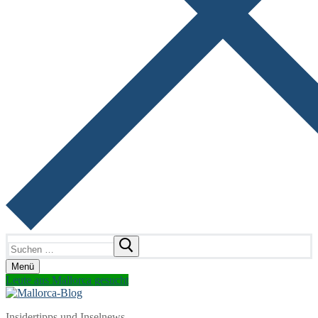
Suchen
nach:
Menü
Leute aus Mallorca gesucht
Insidertipps und Inselnews