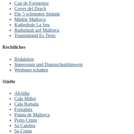
Cap de Formentor
Coves del Drach
Die 5 schönsten Strände
Märkte Mallorca
Kathedrale La Seu
Radurlaub auf Mallorca
Traumstrand Es Trenc
Rechtliches
Redaktion
Impressum und Datenschutzhinweis
Werbung schalten
Städte
Alcúdia
Cala Millor
Cala Ratjada
Fornalutx
Palma de Mallorca
Porto Cristo
Sa Calobra
Sa Coma