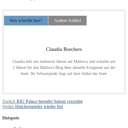
Wer schreibt hier?
Andere Artikel
Claudia Borchers
Claudia lebt seit mehreren Jahren auf Mallorca und schreibt seit
2 Jahren für den Mallorca Blog über aktuelle Ereignisse auf der
Insel. Ihr Schwerpunkt liegt auf dem Süden der Insel.
Beitragsnavigation
Vorheriger
Zurück
RIU Palace beendet Saison vorzeitig
Nächster
Beitrag:
Weiter
Hütchenspieler wieder frei
Beitrag:
Hotspots