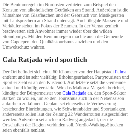
Die Benimmregeln im Nordosten verbieten zum Beispiel den
Konsum von alkoholischen Getränken am Strand. Außerdem ist die
Mitnahme von Glasflaschen und der Gebrauch von Musikgeräten
mit Lautsprechern am Strand untersagt. Auch illegale Masseure und
Verkäufer stehen im Fokus der Beamten. In der Vergangenheit
beschwerten sich Anwohner immer wieder über die wilden
Strandpartys. Mit den Benimmregeln möchte auch die Gemeinde
von Capdepera den Qualitätstourismus anziehen und den
Umweltschutz wahren.
Cala Ratjada wird sportlich
Der Ort befindet sich circa 60 Kilometer von der Hauptstadt
Palma
entfernt und ist sehr vielfältig: Erholungsurlauber, Partytouristen und
Sportler zieht es an den Küstenort. Auf letztere setzt die Gemeinde
aktuell und künftig verstärkt. Wie das Mallorca Magazin berichtet,
kündigte der Bürgermeister von
Cala Ratjada
an, den Sport-Sektor
stärken zu wollen, um so den Tourismus auch in der Nebensaison
ankurbeln zu können. Geplant sei einerseits die Verbesserung
bestehender Einrichtungen, wie Schwimmbäder und Sportanlagen,
andererseits sollen laut der Zeitung 22 Wanderrouten ausgeschildert
werden. Außerdem sei auch ein Radweg angedacht, der die
Ortschaften der Region verbinden soll. Nordic-Walking-Strecken
seien ebenfalls geplant.