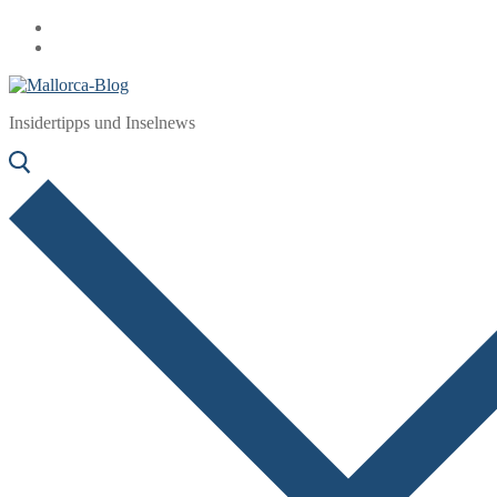
Zum
Menü
Schließen
Inhalt
springen
Insidertipps und Inselnews