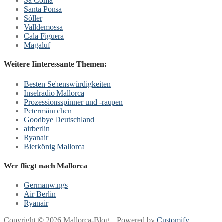
Sa Coma
Santa Ponsa
Sóller
Valldemossa
Cala Figuera
Magaluf
Weitere Iinteressante Themen:
Besten Sehenswürdigkeiten
Inselradio Mallorca
Prozessionsspinner und -raupen
Petermännchen
Goodbye Deutschland
airberlin
Ryanair
Bierkönig Mallorca
Wer fliegt nach Mallorca
Germanwings
Air Berlin
Ryanair
Copyright © 2026 Mallorca-Blog – Powered by
Customify
.