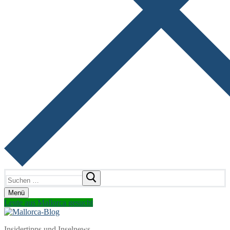
Suchen
nach:
Menü
Leute aus Mallorca gesucht
Insidertipps und Inselnews