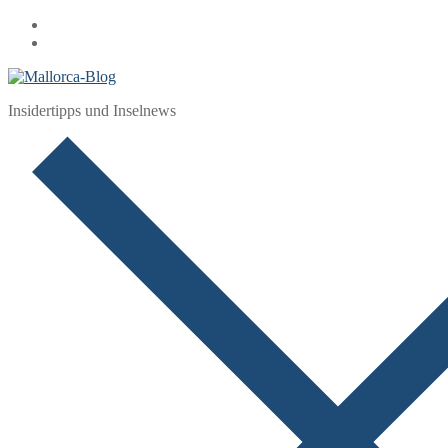
Zum
Menü
Schließen
Inhalt
springen
Insidertipps und Inselnews