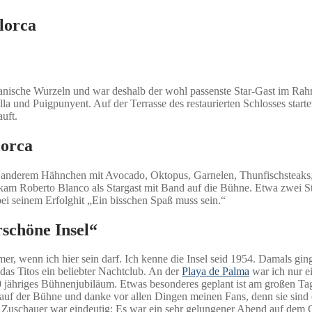
lorca
anische Wurzeln und war deshalb der wohl passenste Star-Gast im Rahm
la und Puigpunyent. Auf der Terrasse des restaurierten Schlosses star
uft.
lorca
 anderem Hähnchen mit Avocado, Oktopus, Garnelen, Thunfischsteaks, 
kam Roberto Blanco als Stargast mit Band auf die Bühne. Etwa zwei Stu
bei seinem Erfolghit „Ein bisschen Spaß muss sein.“
rschöne Insel“
er, wenn ich hier sein darf. Ich kenne die Insel seid 1954. Damals ging
das Titos ein beliebter Nachtclub. An der
Playa de Palma
war ich nur ei
0 jähriges Bühnenjubiläum. Etwas besonderes geplant ist am großen Tag
 auf der Bühne und danke vor allen Dingen meinen Fans, denn sie sind 
Zuschauer war eindeutig: Es war ein sehr gelungener Abend auf dem Ca