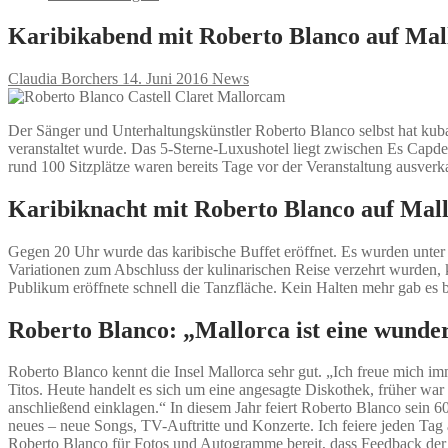
Karibikabend mit Roberto Blanco auf Mal
Claudia Borchers
14. Juni 2016
News
Der Sänger und Unterhaltungskünstler Roberto Blanco selbst hat kub
veranstaltet wurde. Das 5-Sterne-Luxushotel liegt zwischen Es Capdel
rund 100 Sitzplätze waren bereits Tage vor der Veranstaltung ausverka
Karibiknacht mit Roberto Blanco auf Mal
Gegen 20 Uhr wurde das karibische Buffet eröffnet. Es wurden unter
Variationen zum Abschluss der kulinarischen Reise verzehrt wurden, 
Publikum eröffnete schnell die Tanzfläche. Kein Halten mehr gab es 
Roberto Blanco: „Mallorca ist eine wunde
Roberto Blanco kennt die Insel Mallorca sehr gut. „Ich freue mich imm
Titos. Heute handelt es sich um eine angesagte Diskothek, früher war 
anschließend einklagen.“ In diesem Jahr feiert Roberto Blanco sein 6
neues – neue Songs, TV-Auftritte und Konzerte. Ich feiere jeden Tag
Roberto Blanco für Fotos und Autogramme bereit, dass Feedback der 