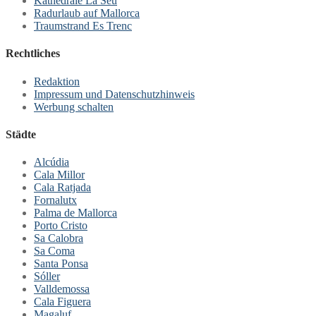
Kathedrale La Seu
Radurlaub auf Mallorca
Traumstrand Es Trenc
Rechtliches
Redaktion
Impressum und Datenschutzhinweis
Werbung schalten
Städte
Alcúdia
Cala Millor
Cala Ratjada
Fornalutx
Palma de Mallorca
Porto Cristo
Sa Calobra
Sa Coma
Santa Ponsa
Sóller
Valldemossa
Cala Figuera
Magaluf