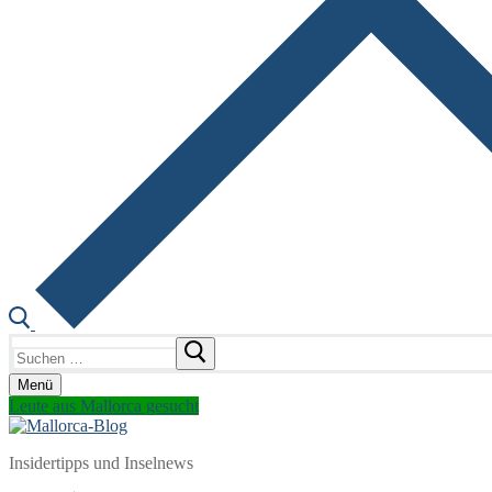
Suchen
nach:
Menü
Leute aus Mallorca gesucht
Insidertipps und Inselnews