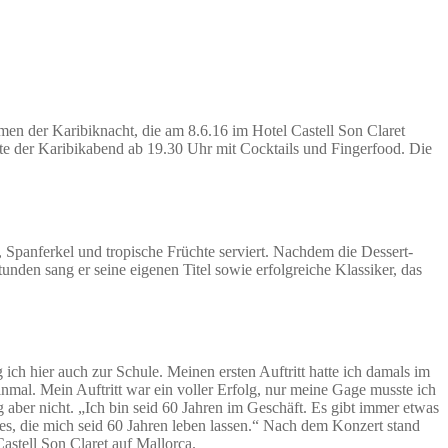
en der Karibiknacht, die am 8.6.16 im Hotel Castell Son Claret
tete der Karibikabend ab 19.30 Uhr mit Cocktails und Fingerfood. Die
Spanferkel und tropische Früchte serviert. Nachdem die Dessert-
nden sang er seine eigenen Titel sowie erfolgreiche Klassiker, das
 ich hier auch zur Schule. Meinen ersten Auftritt hatte ich damals im
nmal. Mein Auftritt war ein voller Erfolg, nur meine Gage musste ich
 aber nicht. „Ich bin seid 60 Jahren im Geschäft. Es gibt immer etwas
es, die mich seid 60 Jahren leben lassen.“ Nach dem Konzert stand
stell Son Claret auf Mallorca.