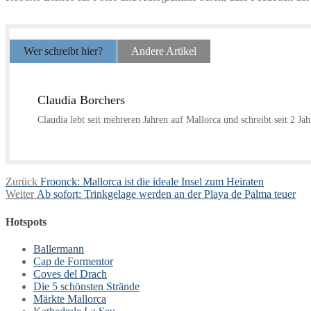
Wer schreibt hier?
Andere Artikel
Claudia Borchers
Claudia lebt seit mehreren Jahren auf Mallorca und schreibt seit 2 Ja
Beitragsnavigation
Vorheriger
Zurück
Froonck: Mallorca ist die ideale Insel zum Heiraten
Nächster
Beitrag:
Weiter
Ab sofort: Trinkgelage werden an der Playa de Palma teuer
Beitrag:
Hotspots
Ballermann
Cap de Formentor
Coves del Drach
Die 5 schönsten Strände
Märkte Mallorca