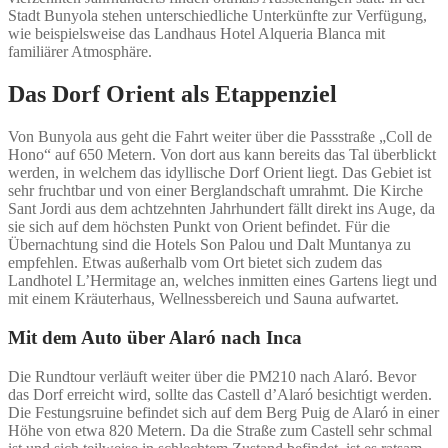
Stadt Bunyola stehen unterschiedliche Unterkünfte zur Verfügung,
wie beispielsweise das Landhaus Hotel Alqueria Blanca mit
familiärer Atmosphäre.
Das Dorf Orient als Etappenziel
Von Bunyola aus geht die Fahrt weiter über die Passstraße „Coll de
Hono“ auf 650 Metern. Von dort aus kann bereits das Tal überblickt
werden, in welchem das idyllische Dorf Orient liegt. Das Gebiet ist
sehr fruchtbar und von einer Berglandschaft umrahmt. Die Kirche
Sant Jordi aus dem achtzehnten Jahrhundert fällt direkt ins Auge, da
sie sich auf dem höchsten Punkt von Orient befindet. Für die
Übernachtung sind die Hotels Son Palou und Dalt Muntanya zu
empfehlen. Etwas außerhalb vom Ort bietet sich zudem das
Landhotel L’Hermitage an, welches inmitten eines Gartens liegt und
mit einem Kräuterhaus, Wellnessbereich und Sauna aufwartet.
Mit dem Auto über Alaró nach Inca
Die Rundtour verläuft weiter über die PM210 nach Alaró. Bevor
das Dorf erreicht wird, sollte das Castell d’Alaró besichtigt werden.
Die Festungsruine befindet sich auf dem Berg Puig de Alaró in einer
Höhe von etwa 820 Metern. Da die Straße zum Castell sehr schmal