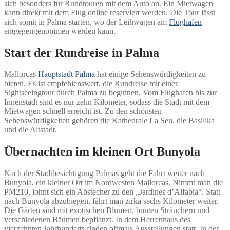
sich besonders für Rundtouren mit dem Auto an. Ein Mietwagen
kann direkt mit dem Flug online reserviert werden. Die Tour lässt
sich somit in Palma starten, wo der Leihwagen am
Flughafen
entgegengenommen werden kann.
Start der Rundreise in Palma
Mallorcas
Hauptstadt Palma
hat einige Sehenswürdigkeiten zu
bieten. Es ist empfehlenswert, die Rundreise mit einer
Sightseeingtour durch Palma zu beginnen. Vom Flughafen bis zur
Innenstadt sind es nur zehn Kilometer, sodass die Stadt mit dem
Mietwagen schnell erreicht ist. Zu den schönsten
Sehenswürdigkeiten gehören die Kathedrale La Seu, die Basilika
und die Altstadt.
Übernachten im kleinen Ort Bunyola
Nach der Stadtbesichtigung Palmas geht die Fahrt weiter nach
Bunyola, ein kleiner Ort im Nordwesten Mallorcas. Nimmt man die
PM210, lohnt sich ein Abstecher zu den „Jardines d’Alfabia“. Statt
nach Bunyola abzubiegen, fährt man zirka sechs Kilometer weiter.
Die Gärten sind mit exotischen Blumen, bunten Sträuchern und
verschiedenen Bäumen bepflanzt. In dem Herrenhaus des
vierzehnten Jahrhunderts finden oftmals Ausstellungen statt. In der