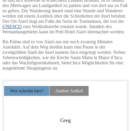
ist und sich teilweise in schlechtem Zustand befindet, ist es ratsam,
den Mietwagen am Landgasthof zu parken und von dort aus zu Fuß
zu gehen. Die Wanderung dauert rund eine Stunde und Wanderer
werden mit einem Ausblick über die Schönheiten der Insel belohnt.
Der Ort Alaró liegt am Fuße der Serra de Tramuntana, die von der
UNESCO
zum Weltkulturerbe ernannt wurde. Inmitten des
Weinanbaugebietes kann im Petit Hotel Alaró übernachtet werden.
Bis Palma sind es von Alaró aus nur noch zwanzig Minuten
Autofahrt. Auf dem Weg dorthin kann eine Pause in der
zweitgrößten Stadt der Insel namens Inca eingelegt werden. Neben
Sehenswürdigkeiten, wie die Kirche Santa Maria la Major d’Inca
oder das Wachsfigurenkabinett, bietet Inca Möglichkeiten für eine
ausgedehnte Shoppingtour an.
Wer schreibt hier?
Andere Artikel
Greg