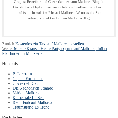
Greg ist Betreiber und Chefredaktuer vom Mallorca-Blog.de
Der studierte Diplom Kaufmann lebt am Stadtrand von Berlin
und ist mehrmals im Jahr auf Mallorca. Wenn es die Zeit
zulässt, schreibt er für den Mallorca-Blog.
Beitragsnavigation
Vorheriger
Zurück
Kostenlos ein Taxi auf Mallorca bestellen
Nächster
Beitrag:
Weiter
Mickie Krause: Heute Partylegende auf Mallorca, früher
Beitrag:
Pfadfinder im Münsterland
Hotspots
Ballermann
Cap de Formentor
Coves del Drach
Die 5 schönsten Strände
Märkte Mallorca
Kathedrale La Seu
Radurlaub auf Mallorca
Traumstrand Es Trenc
Rechtliches