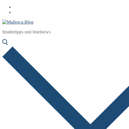
Zum
Menü
Schließen
Inhalt
springen
Insidertipps und Inselnews