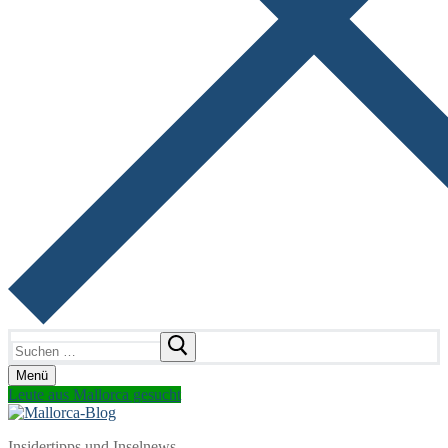
Suchen
nach:
Menü
Leute aus Mallorca gesucht
Insidertipps und Inselnews