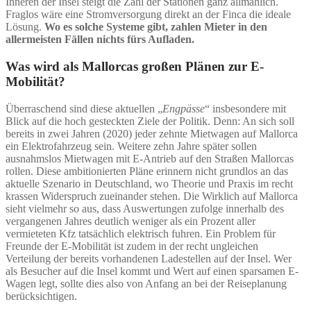
Inneren der Insel steigt die Zahl der Stationen ganz allmählich.
Fraglos wäre eine Stromversorgung direkt an der Finca die ideale
Lösung.
Wo es solche Systeme gibt, zahlen Mieter in den
allermeisten Fällen nichts fürs Aufladen.
Was wird als Mallorcas großen Plänen zur E-
Mobilität?
Überraschend sind diese aktuellen „
Engpässe
“ insbesondere mit
Blick auf die hoch gesteckten Ziele der Politik. Denn: An sich soll
bereits in zwei Jahren (2020) jeder zehnte Mietwagen auf Mallorca
ein Elektrofahrzeug sein. Weitere zehn Jahre später sollen
ausnahmslos Mietwagen mit E-Antrieb auf den Straßen Mallorcas
rollen. Diese ambitionierten Pläne erinnern nicht grundlos an das
aktuelle Szenario in Deutschland, wo Theorie und Praxis im recht
krassen Widerspruch zueinander stehen. Die Wirklich auf Mallorca
sieht vielmehr so aus, dass Auswertungen zufolge innerhalb des
vergangenen Jahres deutlich weniger als ein Prozent aller
vermieteten Kfz tatsächlich elektrisch fuhren. Ein Problem für
Freunde der E-Mobilität ist zudem in der recht ungleichen
Verteilung der bereits vorhandenen Ladestellen auf der Insel. Wer
als Besucher auf die Insel kommt und Wert auf einen sparsamen E-
Wagen legt, sollte dies also von Anfang an bei der Reiseplanung
berücksichtigen.