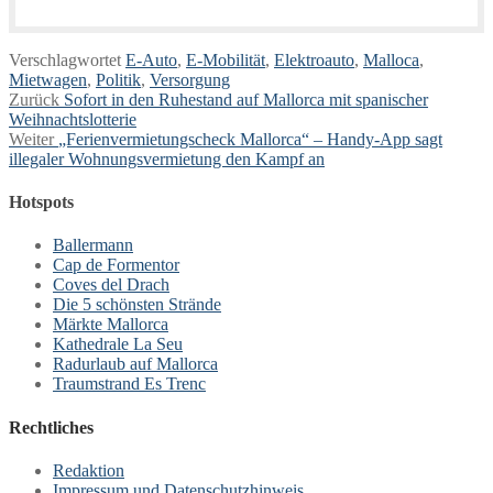
Verschlagwortet
E-Auto
,
E-Mobilität
,
Elektroauto
,
Malloca
,
Mietwagen
,
Politik
,
Versorgung
Beitragsnavigation
Vorheriger
Zurück
Sofort in den Ruhestand auf Mallorca mit spanischer
Beitrag:
Weihnachtslotterie
Nächster
Weiter
„Ferienvermietungscheck Mallorca“ – Handy-App sagt
Beitrag:
illegaler Wohnungsvermietung den Kampf an
Hotspots
Ballermann
Cap de Formentor
Coves del Drach
Die 5 schönsten Strände
Märkte Mallorca
Kathedrale La Seu
Radurlaub auf Mallorca
Traumstrand Es Trenc
Rechtliches
Redaktion
Impressum und Datenschutzhinweis