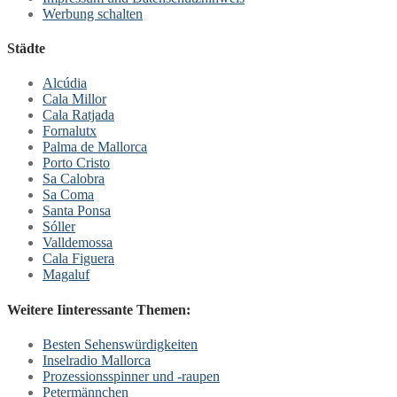
Werbung schalten
Städte
Alcúdia
Cala Millor
Cala Ratjada
Fornalutx
Palma de Mallorca
Porto Cristo
Sa Calobra
Sa Coma
Santa Ponsa
Sóller
Valldemossa
Cala Figuera
Magaluf
Weitere Iinteressante Themen:
Besten Sehenswürdigkeiten
Inselradio Mallorca
Prozessionsspinner und -raupen
Petermännchen