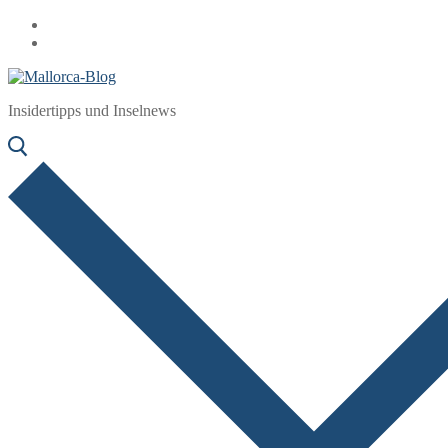
Zum
Menü
Schließen
Inhalt
springen
Insidertipps und Inselnews