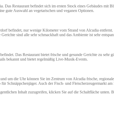
ia. Das Restaurant befindet sich im ersten Stock eines Gebäudes mit Bli
h eine gute Auswahl an vegetarischen und veganen Optionen.
erdorf befindet, nur wenige Kilometer vom Strand von Alcudia entfernt.
e Gerichte sind alle sehr schmackhaft und das Ambiente ist sehr entspa
befindet. Das Restaurant bietet frische und gesunde Gerichte zu sehr g
ails bekannt und bietet regelmäßig Live-Musik-Events.
a. Rund um die Uhr können Sie im Zentrum von Alcudia frische, region
pp für Schnäppchenjäger. Auch der Fisch- und Fleischerzeugermarkt am H
gentlichen Inhalt zuzugreifen, klicken Sie auf die Schaltfläche unten. 