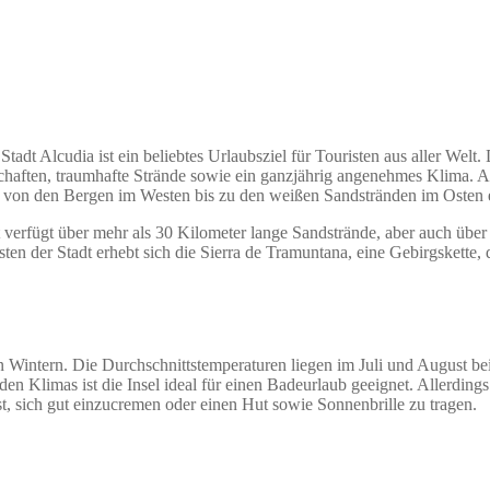
tadt Alcudia ist ein beliebtes Urlaubsziel für Touristen aus aller Welt.
chaften, traumhafte Strände sowie ein ganzjährig angenehmes Klima. Al
ich von den Bergen im Westen bis zu den weißen Sandstränden im Osten e
 verfügt über mehr als 30 Kilometer lange Sandstrände, aber auch über s
n der Stadt erhebt sich die Sierra de Tramuntana, eine Gebirgskette, d
 Wintern. Die Durchschnittstemperaturen liegen im Juli und August b
den Klimas ist die Insel ideal für einen Badeurlaub geeignet. Allerdi
st, sich gut einzucremen oder einen Hut sowie Sonnenbrille zu tragen.