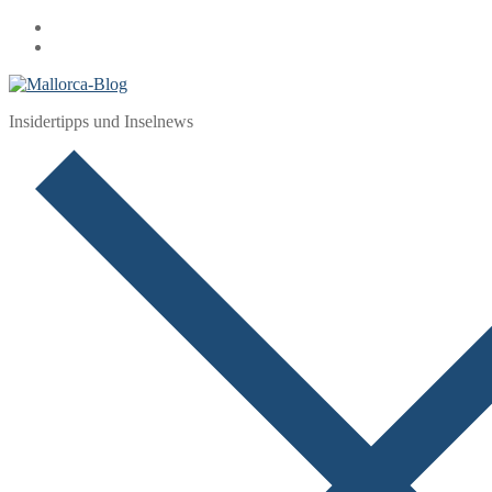
Zum
Menü
Schließen
Inhalt
springen
Insidertipps und Inselnews