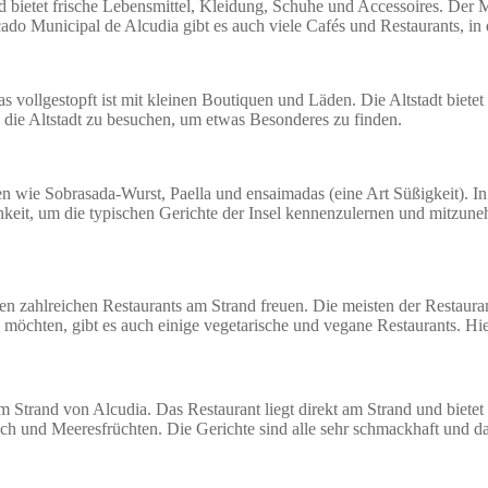
bietet frische Lebensmittel, Kleidung, Schuhe und Accessoires. Der Ma
ado Municipal de Alcudia gibt es auch viele Cafés und Restaurants, i
 das vollgestopft ist mit kleinen Boutiquen und Läden. Die Altstadt bie
l, die Altstadt zu besuchen, um etwas Besonderes zu finden.
ten wie Sobrasada-Wurst, Paella und ensaimadas (eine Art Süßigkeit). In
hkeit, um die typischen Gerichte der Insel kennenzulernen und mitzun
en zahlreichen Restaurants am Strand freuen. Die meisten der Restaurant
 möchten, gibt es auch einige vegetarische und vegane Restaurants. Hie
am Strand von Alcudia. Das Restaurant liegt direkt am Strand und bietet
isch und Meeresfrüchten. Die Gerichte sind alle sehr schmackhaft und da