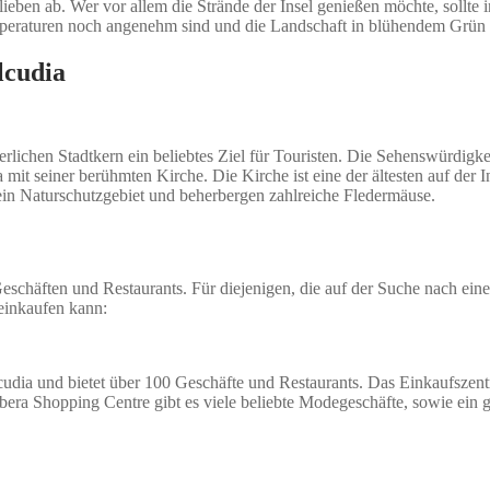
orlieben ab. Wer vor allem die Strände der Insel genießen möchte, so
peraturen noch angenehm sind und die Landschaft in blühendem Grün o
lcudia
erlichen Stadtkern ein beliebtes Ziel für Touristen. Die Sehenswürdigk
mit seiner berühmten Kirche. Die Kirche ist eine der ältesten auf der 
in Naturschutzgebiet und beherbergen zahlreiche Fledermäuse.
eschäften und Restaurants. Für diejenigen, die auf der Suche nach einem
einkaufen kann:
udia und bietet über 100 Geschäfte und Restaurants. Das Einkaufszentr
era Shopping Centre gibt es viele beliebte Modegeschäfte, sowie ein g