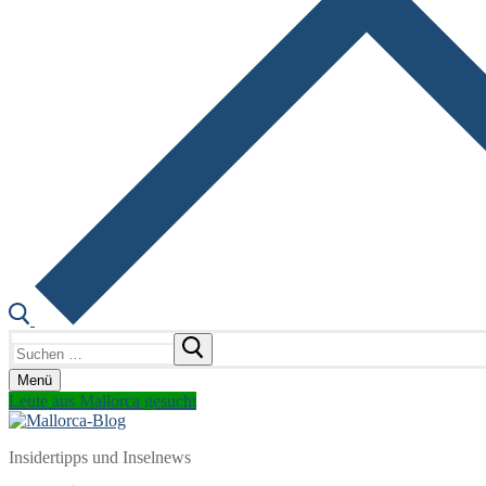
Suchen
nach:
Menü
Leute aus Mallorca gesucht
Insidertipps und Inselnews